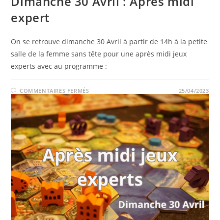
Dimanche 30 Avril : Après midi
expert
On se retrouve dimanche 30 Avril à partir de 14h à la petite
salle de la femme sans tête pour une après midi jeux
experts avec au programme :
SUR
COMMENTAIRES FERMÉS
25/04/2023
DIMANCHE
30
AVRIL
:
APRÈS
MIDI
EXPERT