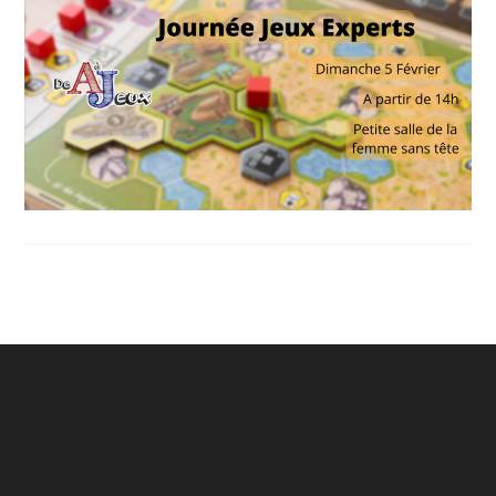
:
DIMANCHE
5
FÉVRIER