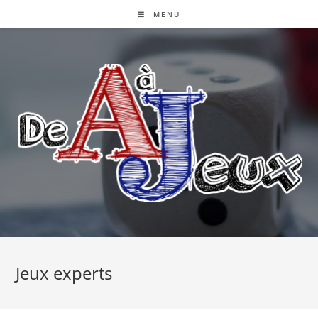
Skip
MENU
to
content
Jeux experts